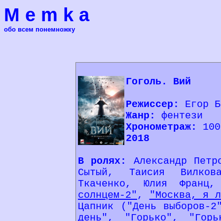
M e m k a
обо всем понемножку
Гоголь. Вий
Режиссер:
Егор Б
Жанр:
фентези
Хронометраж:
100
2018
В ролях:
Александр Петр
Сытый, Таисия Вилко
Ткаченко, Юлия Франц,
солнцем-2"
,
"Москва, я л
Цапник ("День выборов-
день"
,
"Горько"
, "Горь